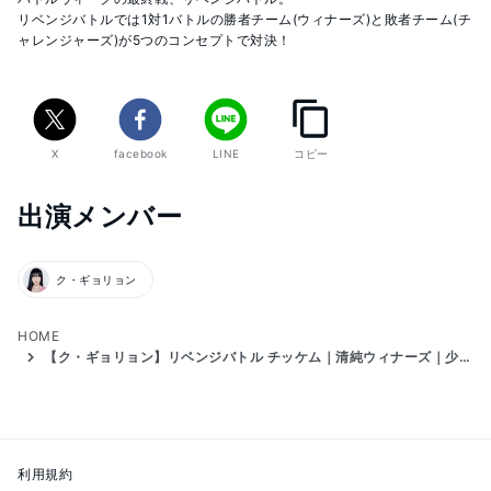
リベンジバトルでは1対1バトルの勝者チーム(ウィナーズ)と敗者チーム(チ
ャレンジャーズ)が5つのコンセプトで対決！ 

https://abema.tv/video/title/307-7
▼アプリでの投票方法

X
facebook
LINE
コピー
①「Fancast」をダウンロード

②ログインしてUNIVERSE TICKETの画像をタップ

③好きな練習生を8人選ぶ
出演メンバー
ク・ギョリョン
HOME
【ク・ギョリョン】リベンジバトル チッケム｜清純ウィナーズ｜少女時代「Into The New World」
利用規約