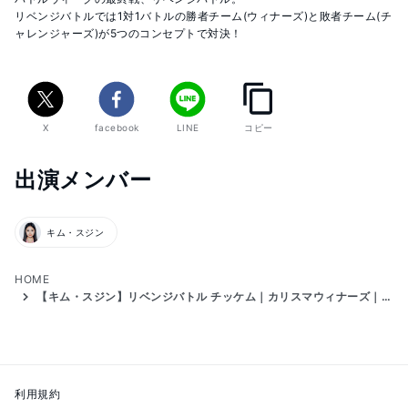
リベンジバトルでは1対1バトルの勝者チーム(ウィナーズ)と敗者チーム(チ
ャレンジャーズ)が5つのコンセプトで対決！ 

https://abema.tv/video/title/307-7
▼アプリでの投票方法

X
facebook
LINE
コピー
①「Fancast」をダウンロード

②ログインしてUNIVERSE TICKETの画像をタップ

③好きな練習生を8人選ぶ
出演メンバー
キム・スジン
HOME
【キム・スジン】リベンジバトル チッケム｜カリスマウィナーズ｜BLACKPINK「DDU-DU DDU-DU」
利用規約