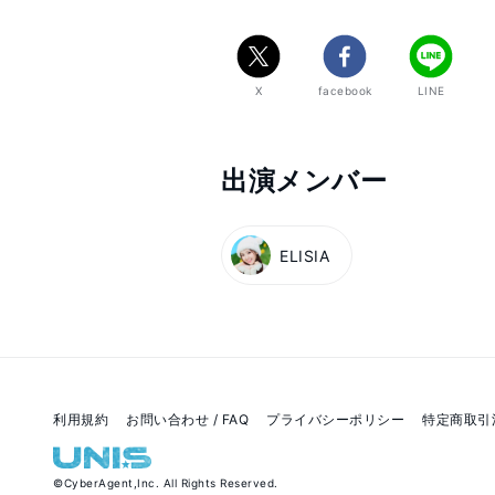
https://abema.tv/video/title/307-7
▼アプリでの投票方法

X
facebook
LINE
①「Fancast」をダウンロード

②ログインしてUNIVERSE TICKET
③好きな練習生を8人選ぶ
出演メンバー
ELISIA
利用規約
お問い合わせ / FAQ
プライバシーポリシー
特定商取引
©
CyberAgent,Inc.
All Rights Reserved.