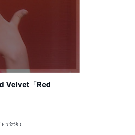
lvet「Red
トで対決！ 
