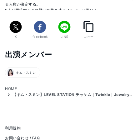
る人数が決定する。

9人が脱落するこの戦いで勝ち残るメンバーは誰だ！

https://abema.tv/video/title/307-7
X
facebook
LINE
コピー
▼アプリでの投票方法

①「Fancast」をダウンロード

出演メンバー
②ログインしてUNIVERSE TICKETの画像をタップ

③好きな練習生を8人選ぶ
キム・スミン
HOME
【キム・スミン】LEVEL STATION チッケム｜Twinkle｜Jewelry「Super Star」
利用規約
お問い合わせ / FAQ