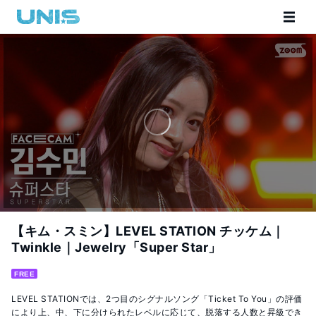
【キム・スミン】LEVEL STATION チッケム｜
Twinkle｜Jewelry「Super Star」
FREE
LEVEL STATIONでは、2つ目のシグナルソング「Ticket To You」の評価
により上、中、下に分けられたレベルに応じて、脱落する人数と昇級でき