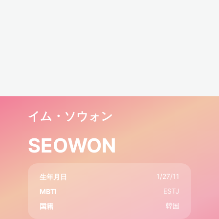
イム・ソウォン
SEOWON
1/27/11
生年月日
ESTJ
MBTI
韓国
国籍