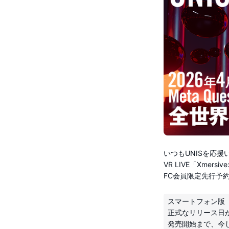
いつもUNISを応
VR LIVE「Xmersiv
FC会員限定先行予
スマートフォン版（
正式なリリース日が