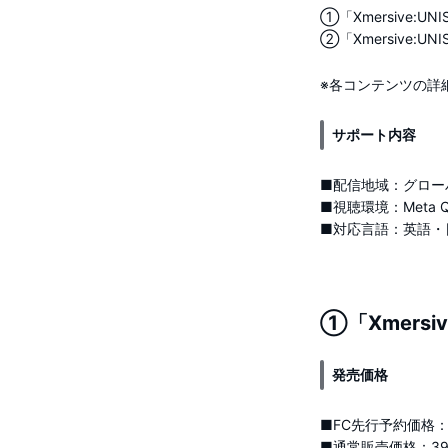
①「Xmersive:UNI
②「Xmersive:UNIS 
※各コンテンツの詳
サポート内容
■配信地域：グローバ
■視聴環境：Meta Que
■対応言語：英語・
①「Xmersiv
発売価格
■FC先行予約価格：35
■通常販売価格：39.