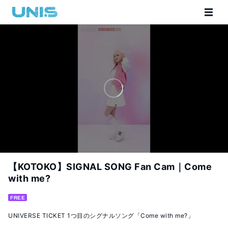
【KOTOKO】SIGNAL SONG Fan Cam｜Come
with me?
FREE
UNIVERSE TICKET 1つ目のシグナルソング「Come with me?」
