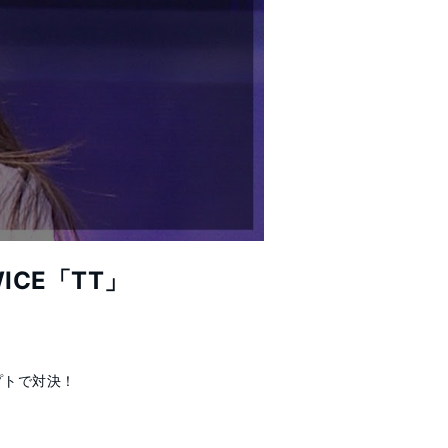
WICE「TT」
トで対決！ 
