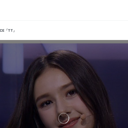
ICE「TT」