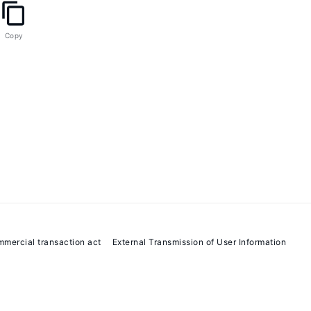
Copy
の画像をタップ

mmercial transaction act
External Transmission of User Information