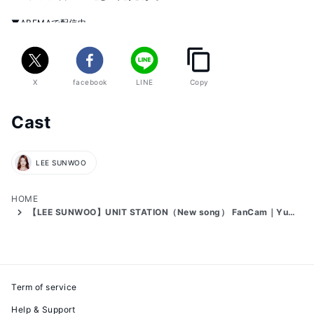
https://abema.tv/video/title/307-7
X
facebook
LINE
Copy
Cast
LEE SUNWOO
HOME
【LEE SUNWOO】UNIT STATION（New song） FanCam｜Yummy Yum
Term of service
Help & Support