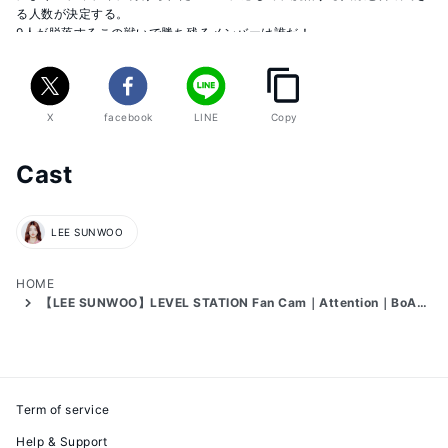
る人数が決定する。

9人が脱落するこの戦いで勝ち残るメンバーは誰だ！

https://abema.tv/video/title/307-7
X
facebook
LINE
Copy
▼アプリでの投票方法

①「Fancast」をダウンロード

Cast
②ログインしてUNIVERSE TICKETの画像をタップ

③好きな練習生を8人選ぶ
LEE SUNWOO
HOME
【LEE SUNWOO】LEVEL STATION Fan Cam｜Attention｜BoA「Girls On Top」
Term of service
Help & Support