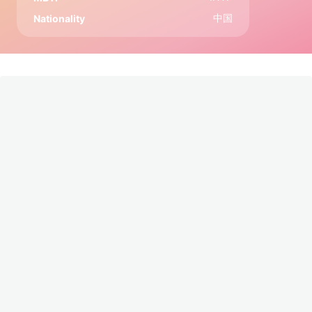
中国
Nationality