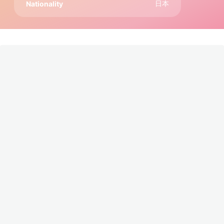
日本
Nationality