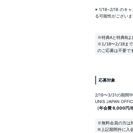
※ 1/18~2/1
る可能性がございま
※特典Aと特典Bは
※1/18〜2/1
応募対象
2/19〜3/31の期間
UNIS JAPAN OF
（年会費 6,000円
※無料会員の方は対