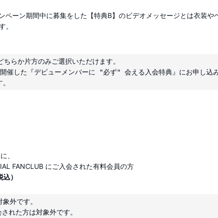
8 のキャンペーン期間中に募集をした【特典B】のビデオメッセージとは衣装
す。
どちらか片方のみご選択いただけます。

8まで開催した『デビューメンバーに "必ず" 会える入会特典』にお申し
中に、
FICIAL FANCLUB にご入会された有料会員の方
/税込）
象外です。
